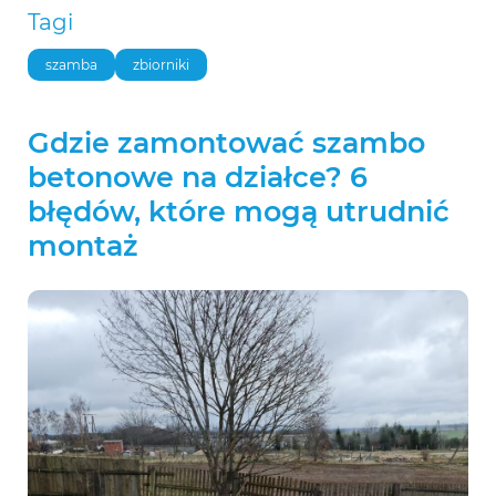
Tagi
szamba
zbiorniki
Gdzie zamontować szambo
betonowe na działce? 6
błędów, które mogą utrudnić
montaż