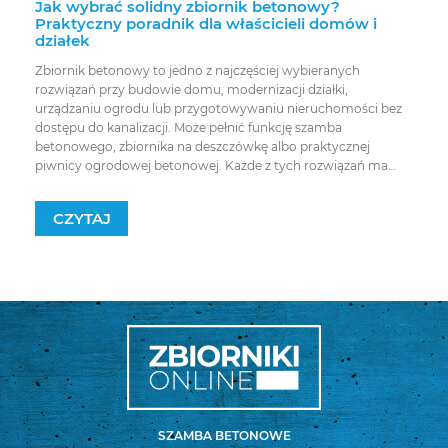
Jak wybrać solidny zbiornik betonowy?
Praktyczny poradnik dla właścicieli domów i
działek
Zbiornik betonowy to jedno z najczęściej wybieranych
rozwiązań przy budowie domu, modernizacji działki,
urządzaniu ogrodu lub przygotowywaniu nieruchomości bez
dostępu do kanalizacji. Może pełnić funkcję szamba
betonowego, zbiornika na deszczówkę albo praktycznej
piwnicy ogrodowej betonowej. Każde z tych rozwiązań ma
inne zastosowanie, ale łączy je jedno: trwałość, szczelność i
odporność na codzienne użytkowanie. W tym […]
CZYTAJ
SZAMBA BETONOWE