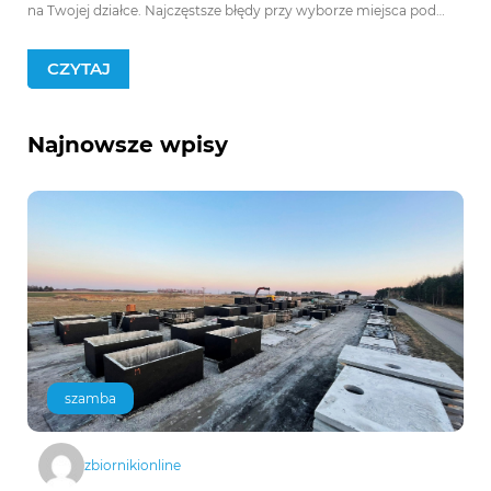
na Twojej działce. Najczęstsze błędy przy wyborze miejsca pod
szambo Wielu inwestorów skupia się wyłącznie na spełnieniu […]
CZYTAJ
Najnowsze wpisy
szamba
zbiornikionline