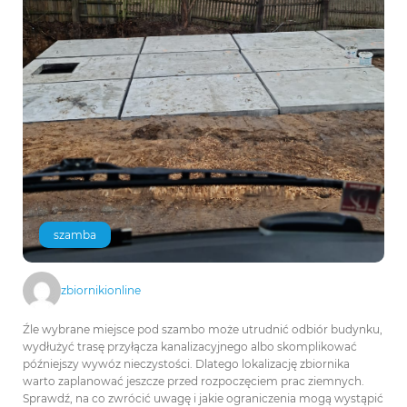
szamba
zbiornikionline
Źle wybrane miejsce pod szambo może utrudnić odbiór budynku,
wydłużyć trasę przyłącza kanalizacyjnego albo skomplikować
późniejszy wywóz nieczystości. Dlatego lokalizację zbiornika
warto zaplanować jeszcze przed rozpoczęciem prac ziemnych.
Sprawdź, na co zwrócić uwagę i jakie ograniczenia mogą wystąpić