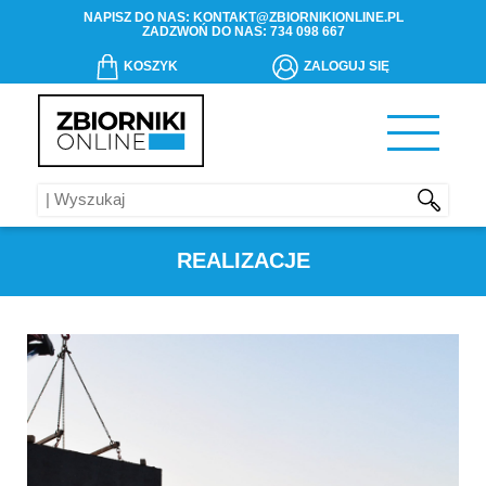
NAPISZ DO NAS:
KONTAKT@ZBIORNIKIONLINE.PL
ZADZWOŃ DO NAS:
734 098 667
KOSZYK
ZALOGUJ SIĘ
REALIZACJE