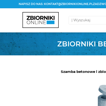
NAPISZ DO NAS:
KONTAKT@ZBIORNIKIONLINE.PL
ZADZWO
ZBIORNIKI 
Szamba betonowe i zbior