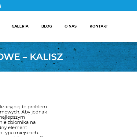
Ę
GALERIA
BLOG
O NAS
KONTAKT
O
OKOMOROWE
O
WE – KALISZ
OMOROWE
IK NA
ZÓWKĘ
A Z WYKOPEM,
WĄ I MONTAŻEM
CE BETONOWE
lizacyjnej to problem
omowych. Aby jednak
najlepszym
ie zbiornika na
dny element
go typu miejscach.