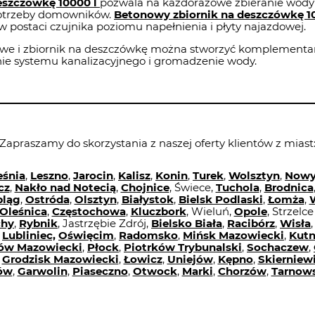
eszczówkę 10000 l
pozwala na każdorazowe zbieranie wody
potrzeby domowników.
Betonowy zbiornik na deszczówkę 1
postaci czujnika poziomu napełnienia i płyty najazdowej.
e i zbiornik na deszczówkę można stworzyć komplementarn
nie systemu kanalizacyjnego i gromadzenie wody.
Zapraszamy do skorzystania z naszej oferty klientów z miast
eśnia
,
Leszno
,
Jarocin
,
Kalisz
,
Konin
,
Turek
,
Wolsztyn
,
Nowy
cz
,
Nakło nad Notecią
,
Chojnice
, Świece,
Tuchola
,
Brodnica
bląg
,
Ostróda
,
Olsztyn
,
Białystok
,
Bielsk Podlaski
,
Łomża
,
Oleśnica
,
Częstochowa
,
Kluczbork
, Wieluń,
Opole
, Strzelc
chy
,
Rybnik
, Jastrzębie Zdrój,
Bielsko Biała
,
Racibórz
,
Wisła
,
Lubliniec,
Oświęcim
,
Radomsko
,
Mińsk Mazowiecki
,
Kut
ów Mazowiecki
,
Płock
,
Piotrków Trybunalski
,
Sochaczew
,
,
Grodzisk Mazowiecki
,
Łowicz
,
Uniejów
,
Kępno
,
Skierniew
ów
,
Garwolin
,
Piaseczno
,
Otwock
,
Marki
,
Chorzów
,
Tarnows