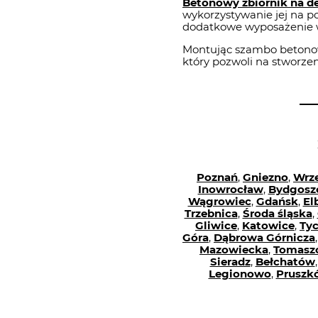
Betonowy zbiornik na d
wykorzystywanie jej na 
dodatkowe wyposażenie w 
Montując szambo betonow
który pozwoli na stworze
Poznań
,
Gniezno
,
Wrz
Inowrocław
,
Bydgosz
Wągrowiec
,
Gdańsk
,
El
Trzebnica
,
Środa śląska
,
Gliwice
,
Katowice
,
Ty
Góra
,
Dąbrowa Górnicza
Mazowiecka
,
Tomasz
Sieradz
,
Bełchatów
Legionowo
,
Pruszk