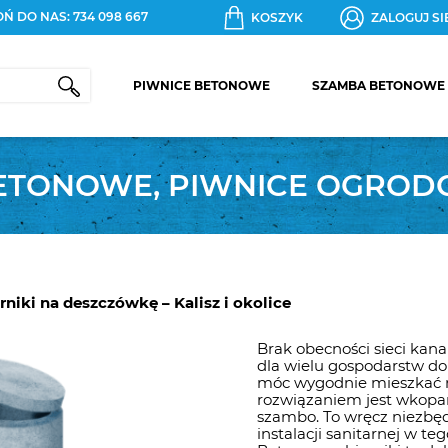
Ń DO NAS:
734 098 667
KOSZYK
ZALOGUJ SI
PIWNICE BETONOWE
SZAMBA BETONOWE
SZAMB
JEDN
SZAMB
BETONOWE, PIWNICE OGRODO
DWUK
ZBIORN
DESZC
SZAMB
DOSTA
PIWNI
niki na deszczówkę – Kalisz i okolice
Brak obecności sieci kana
dla wielu gospodarstw d
móc wygodnie mieszkać 
rozwiązaniem jest wkopan
szambo. To wręcz niezbę
instalacji sanitarnej w te