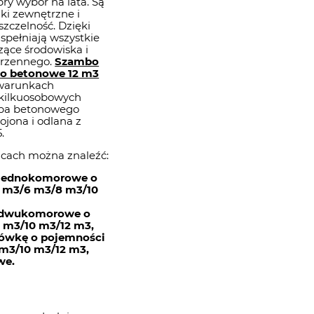
ry wybór na lata. Są
ki zewnętrzne i
zczelność. Dzięki
spełniają wszystkie
zące środowiska i
trzennego.
Szambo
o betonowe 12 m3
 warunkach
 kilkuosobowych
mba betonowego
ojona i odlana z
.
licach można znaleźć:
jednokomorowe o
 m3/6 m3/8 m3/10
 dwukomorowe o
 m3/10 m3/12 m3,
zówkę o pojemności
m3/10 m3/12 m3,
we.