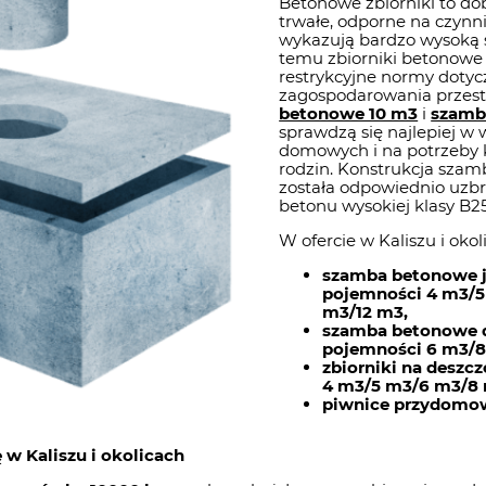
Betonowe zbiorniki to dob
trwałe, odporne na czynni
wykazują bardzo wysoką s
temu zbiorniki betonowe 
restrykcyjne normy dotyc
zagospodarowania przes
betonowe 10 m3
i
szamb
sprawdzą się najlepiej w
domowych i na potrzeby
rodzin. Konstrukcja sza
została odpowiednio uzbr
betonu wysokiej klasy B25
W ofercie w Kaliszu i oko
szamba betonowe 
pojemności 4 m3/5
m3/12 m3,
szamba betonowe
pojemności 6 m3/8
zbiorniki na deszc
4 m3/5 m3/6 m3/8 
piwnice przydomo
 w Kaliszu i okolicach