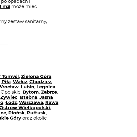
 po opadach i
0 m3
może mieć
y zestaw sanitarny,
:
 Tomyśl
,
Zielona Góra
,
,
Piła
,
Wałcz
,
Chodzież
,
Wrocław
,
Lubin
,
Legnica
,
e Opolskie,
Bytom
,
Zabrze
,
,
Żywiec
,
Istebna
,
Jasna
no
,
Łódź
,
Warszawa
,
Rawa
Ostrów Wielkopolski
,
ice
,
Płońsk
,
Pułtusk
,
kie Góry
oraz okolic.