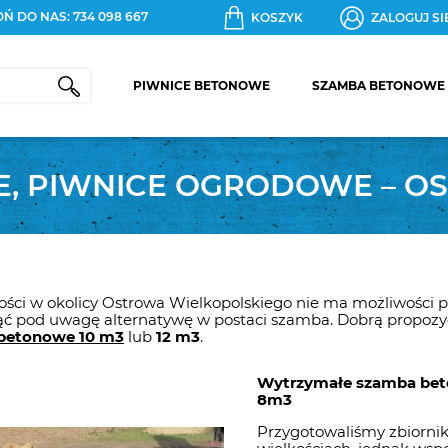
Ń DO NAS:
734 098 667
KOSZYK
ZALOGUJ SI
PIWNICE BETONOWE
SZAMBA BETONOWE
SZAMB
JEDN
SZAMB
E, PIWNICE OGRODOWE – O
DWUK
ZBIORN
DESZC
SZAMB
DOSTA
PIWNI
owości w okolicy Ostrowa Wielkopolskiego nie ma możliwości
ziąć pod uwagę alternatywę w postaci szamba. Dobrą propozy
betonowe 10 m3
lub
12 m3
.
Wytrzymałe szamba be
8m3
Przygotowaliśmy zbiornik