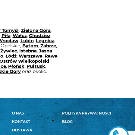
:
 Tomyśl
,
Zielona Góra
,
,
Piła
,
Wałcz
,
Chodzież
,
Wrocław
,
Lubin
,
Legnica
,
e Opolskie,
Bytom
,
Zabrze
,
,
Żywiec
,
Istebna
,
Jasna
no
,
Łódź
,
Warszawa
,
Rawa
Ostrów Wielkopolski
,
ice
,
Płońsk
,
Pułtusk
,
kie Góry
oraz okolic.
O NAS
POLITYKA PRYWATNOŚCI
KONTAKT
BLOG
DOSTAWA