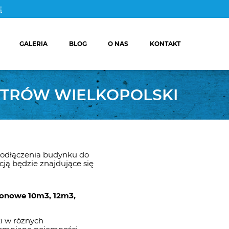
Ę
GALERIA
BLOG
O NAS
KONTAKT
O
OKOMOROWE
O
STRÓW WIELKOPOLSKI
OMOROWE
IK NA
ZÓWKĘ
A Z WYKOPEM,
WĄ I MONTAŻEM
CE BETONOWE
 podłączenia budynku do
cją będzie znajdujące się
tonowe
10m3, 12m3,
i w różnych