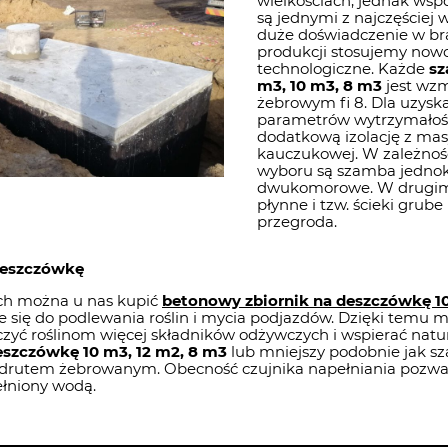
wielkościach, jednak ws
są jednymi z najczęściej
duże doświadczenie w br
produkcji stosujemy now
technologiczne. Każde
sz
m3, 10 m3, 8 m3
jest wz
żebrowym fi 8. Dla uzyska
parametrów wytrzymałoś
dodatkową izolację z mas
kauczukowej. W zależnośc
wyboru są szamba jedno
dwukomorowe. W drugim 
płynne i tzw. ścieki grube
przegroda.
deszczówkę
h można u nas kupić
betonowy zbiornik na deszczówkę 10
 się do podlewania roślin i mycia podjazdów. Dzięki temu 
czyć roślinom więcej składników odżywczych i wspierać natu
eszczówkę 10 m3, 12 m2, 8 m3
lub mniejszy podobnie jak s
rutem żebrowanym. Obecność czujnika napełniania pozwal
ełniony wodą.