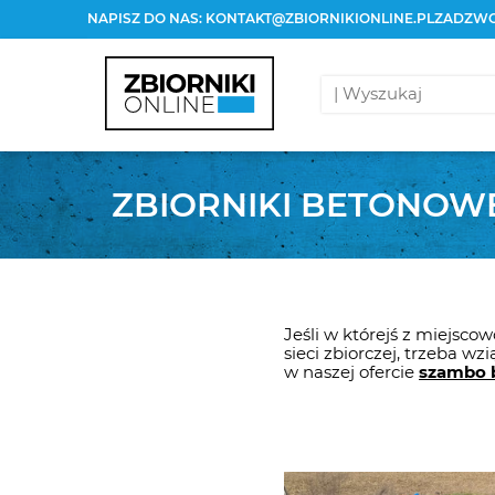
NAPISZ DO NAS:
KONTAKT@ZBIORNIKIONLINE.PL
ZADZWO
ZBIORNIKI BETONOW
Jeśli w którejś z miejsc
sieci zbiorczej, trzeba w
w naszej ofercie
szambo 