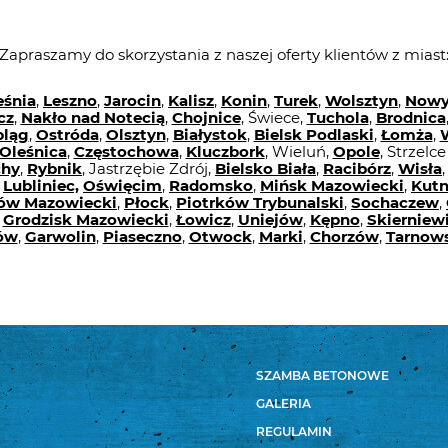
Zapraszamy do skorzystania z naszej oferty klientów z miast
eśnia
,
Leszno
,
Jarocin
,
Kalisz
,
Konin
,
Turek
,
Wolsztyn
,
Nowy
cz
,
Nakło nad Notecią
,
Chojnice
, Świece,
Tuchola
,
Brodnica
bląg
,
Ostróda
,
Olsztyn
,
Białystok
,
Bielsk Podlaski
,
Łomża
,
Oleśnica
,
Częstochowa
,
Kluczbork
, Wieluń,
Opole
, Strzelc
chy
,
Rybnik
, Jastrzębie Zdrój,
Bielsko Biała
,
Racibórz
,
Wisła
,
Lubliniec,
Oświęcim
,
Radomsko
,
Mińsk Mazowiecki
,
Kut
ów Mazowiecki
,
Płock
,
Piotrków Trybunalski
,
Sochaczew
,
,
Grodzisk Mazowiecki
,
Łowicz
,
Uniejów
,
Kępno
,
Skierniew
ów
,
Garwolin
,
Piaseczno
,
Otwock
,
Marki
,
Chorzów
,
Tarnows
SZAMBA BETONOWE
GALERIA
REGULAMIN