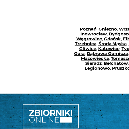
Poznań
,
Gniezno
,
Wrz
Inowrocław
,
Bydgosz
Wągrowiec
,
Gdańsk
,
El
Trzebnica
,
Środa śląska
,
Gliwice
,
Katowice
,
Ty
Góra
,
Dąbrowa Górnicza
Mazowiecka
,
Tomasz
Sieradz
,
Bełchatów
Legionowo
,
Pruszk