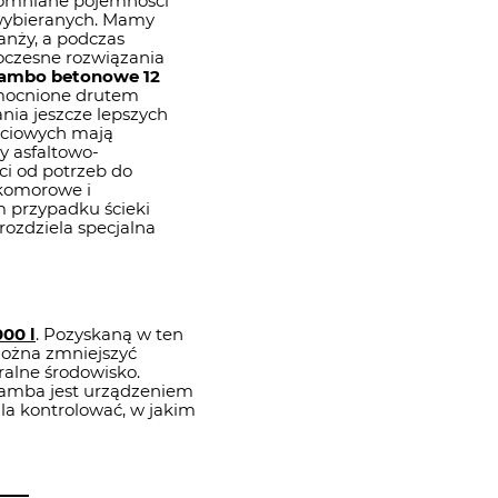
pomniane pojemności
 wybieranych. Mamy
anży, a podczas
oczesne rozwiązania
ambo betonowe 12
mocnione drutem
nia jeszcze lepszych
ciowych mają
y asfaltowo-
i od potrzeb do
komorowe i
przypadku ścieki
 rozdziela specjalna
00 l
. Pozyskaną w ten
można zmniejszyć
ralne środowisko.
zamba jest urządzeniem
a kontrolować, w jakim